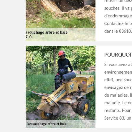
réussir un de
souches. Il va
d'endommager d
Contactez-le 
dans le 83610.
POURQUOI
Si vous avez a
environnement
effet, une sou
envisagez de r
de maladies, il
maladie. Le de
restants. Pour
Service 83, un