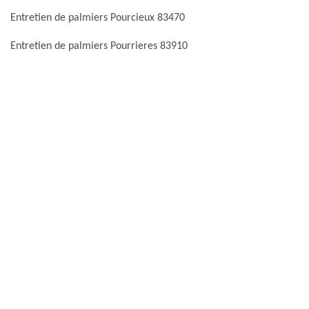
Entretien de palmiers Pourcieux 83470
Entretien de palmiers Pourrieres 83910
Entretien de palmiers Le Pradet 83220
Entretien de palmiers Puget Sur Argens 83480
Entretien de palmiers Puget Ville 83390
Entretien de palmiers Ramatuelle 83350
Entretien de palmiers Regusse 83630
Entretien de palmiers Le Revest Les Eaux 83200
Entretien de palmiers Rians 83560
Entretien de palmiers Rocbaron 83136
Entretien de palmiers Roquebrune Sur Argens 83520