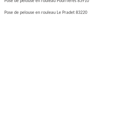
Pose de pelouse en rouleau Pourrieres 83910
Pose de pelouse en rouleau Le Pradet 83220
Pose de pelouse en rouleau Puget Sur Argens 83480
Pose de pelouse en rouleau Puget Ville 83390
Pose de pelouse en rouleau Ramatuelle 83350
Pose de pelouse en rouleau Regusse 83630
Pose de pelouse en rouleau Le Revest Les Eaux 83200
Pose de pelouse en rouleau Rians 83560
Pose de pelouse en rouleau Rocbaron 83136
Pose de pelouse en rouleau Roquebrune Sur Argens 83520
Pose de pelouse en rouleau La Roquebrussanne 83136