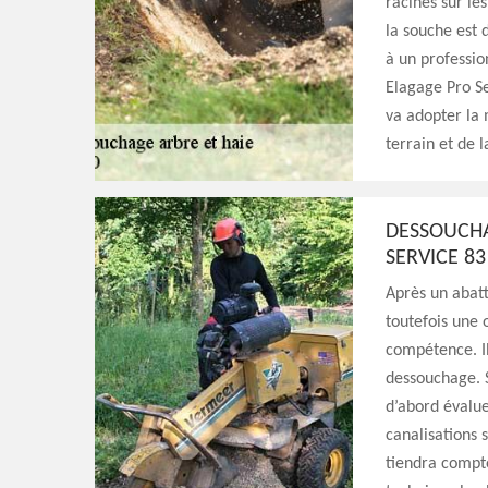
racines sur les
la souche est 
à un professio
Elagage Pro Se
va adopter la
terrain et de 
DESSOUCHA
SERVICE 83
Après un abatt
toutefois une 
compétence. Il
dessouchage. Si
d’abord évalue
canalisations s
tiendra compte