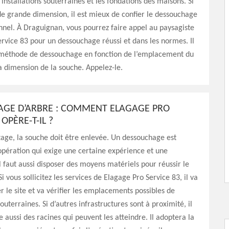
 installations souterraines et les fondations des maisons. Si
de grande dimension, il est mieux de confier le dessouchage
nnel. À Draguignan, vous pourrez faire appel au paysagiste
rvice 83 pour un dessouchage réussi et dans les normes. Il
 méthode de dessouchage en fonction de l’emplacement du
la dimension de la souche. Appelez-le.
GE D’ARBRE : COMMENT ELAGAGE PRO
 OPÈRE-T-IL ?
age, la souche doit être enlevée. Un dessouchage est
opération qui exige une certaine expérience et une
 faut aussi disposer des moyens matériels pour réussir le
 vous sollicitez les services de Elagage Pro Service 83, il va
r le site et va vérifier les emplacements possibles de
outerraines. Si d’autres infrastructures sont à proximité, il
 aussi des racines qui peuvent les atteindre. Il adoptera la