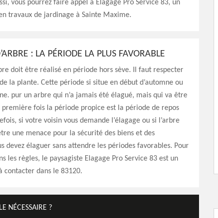
ssi, vous pourrez faire appel à Elagage Pro Service 83, un
 en travaux de jardinage à Sainte Maxime.
ARBRE : LA PÉRIODE LA PLUS FAVORABLE
re doit être réalisé en période hors sève. Il faut respecter
 de la plante. Cette période si situe en début d’automne ou
ne. pur un arbre qui n’a jamais été élagué, mais qui va être
 première fois la période propice est la période de repos
efois, si votre voisin vous demande l’élagage ou si l’arbre
re une menace pour la sécurité des biens et des
s devez élaguer sans attendre les périodes favorables. Pour
s les règles, le paysagiste Elagage Pro Service 83 est un
à contacter dans le 83120.
LE NÉCESSAIRE ?