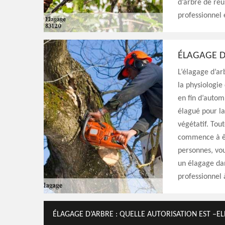
d’arbre de réu
professionnel
ÉLAGAGE D’
L’élagage d’arb
la physiologie
en fin d’autom
élagué pour la
végétatif. Tout
commence à êt
personnes, vou
un élagage dan
professionnel 
ÉLAGAGE D’ARBRE : QUELLE AUTORISATION EST –EL