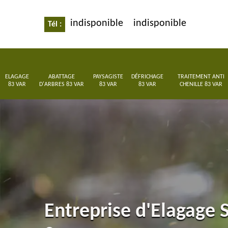
indisponible
indisponible
Tél :
ELAGAGE
ABATTAGE
PAYSAGISTE
DÉFRICHAGE
TRAITEMENT ANTI
83 VAR
D'ARBRES 83 VAR
83 VAR
83 VAR
CHENILLE 83 VAR
Entreprise d'Elagage