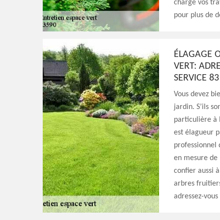
charge vos tra
pour plus de dé
ÉLAGAGE O
VERT: ADR
SERVICE 83
Vous devez bie
jardin. S’ils 
particulière à
est élagueur p
professionnel 
en mesure de r
confier aussi 
arbres fruitie
adressez-vous 