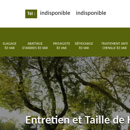
indisponible
indisponible
Tél :
ELAGAGE
ABATTAGE
PAYSAGISTE
DÉFRICHAGE
TRAITEMENT ANTI
83 VAR
D'ARBRES 83 VAR
83 VAR
83 VAR
CHENILLE 83 VAR
Entretien et Taille de