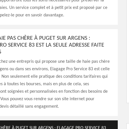
 apporteront tous les soins nécessaires pour préserver la
aies. Un service complet et à petit prix est proposé par ce
ppelez-le pour en savoir davantage.
AIE PAS CHÈRE À PUGET SUR ARGENS :
O SERVICE 83 EST LA SEULE ADRESSE FAITE
S
chez une entrepris qui propose une taille de haie pas chère
gens ou dans ses environs, Elagage Pro Service 83 est celle
t. Non seulement elle pratique des conditions tarifaires qui
es à toutes les bourses, mais en plus de cela, ses
sont soignées et personnalisées en fonction des besoins de
 Vous pouvez vous rendre sur son site internet pour
evis détaillé sans engagement.
CHÈRE À PUGET SUR ARGENS : ELAGAGE PRO SERVICE 83