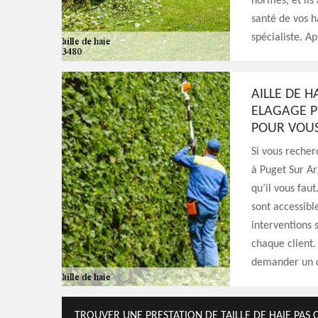
normes, et ils
santé de vos h
spécialiste. A
AILLE DE H
ELAGAGE PR
POUR VOU
Si vous recher
à Puget Sur Ar
qu’il vous fau
sont accessibl
interventions 
chaque client.
demander un d
TROUVER UNE PRESTATION DE TAILLE DE HAIE PAS 